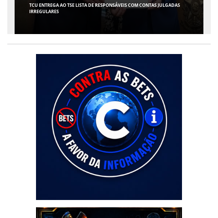
ARACAJU RECEBE ESPETÁCULO INFANTIL "SPIDEY E SEUS AMIGOS" COM
AVENTURA AO VIVO NO TEATRO ATHENEU