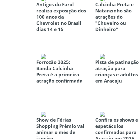
Antigos do Farol
Calcinha Preta e
realiza exposição dos
Natanzinho são
100 anos da
atrações do
Chevrolet no Brasil
"Chuveiro ou
dias 14 e 15
Dinheiro"
Forrozão 2025:
Pista de patinação
Banda Calcinha
atração para
Preta é a primeira
crianças e adultos
atração confirmada
em Aracaju
Show de Férias
Confira os shows e
Shopping Prêmio vai
espetáculos
animar o mês de
confirmados para
janeiro
Aracaju em 2025