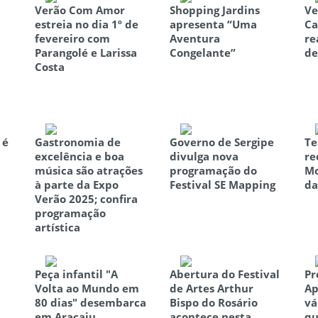
Verão Com Amor
Shopping Jardins
Ve
estreia no dia 1º de
apresenta “Uma
Ca
fevereiro com
Aventura
re
Parangolé e Larissa
Congelante”
de
Costa
 é
Gastronomia de
Governo de Sergipe
Te
excelência e boa
divulga nova
re
música são atrações
programação do
Mo
à parte da Expo
Festival SE Mapping
da
Verão 2025; confira
programação
artística
Peça infantil "A
Abertura do Festival
Pr
Volta ao Mundo em
de Artes Arthur
Ap
80 dias" desembarca
Bispo do Rosário
vá
em Aracaju
acontece nesta
qu