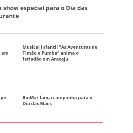
 show especial para o Dia das
urante
Musical infantil "As Aventuras de
m em
Timão e Pumba” anima o
feriadão em Aracaju
ipe
RioMar lança campanha para o
Dia das Mães