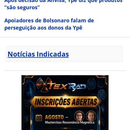
Após decisão da Anvisa, Ypê diz que produtos
“são seguros”
Apoiadores de Bolsonaro falam de
perseguição aos donos da Ypê
Notícias Indicadas