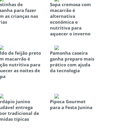
stinhas de
Sopa cremosa com
sanha para fazer
macarrão é
m as crianças nas
alternativa
rias
econômica e
nutritiva para
aquecer o inverno
ldo de feijão preto
Pamonha caseira
m macarrão é
ganha preparo mais
ção nutritiva para
prático com ajuda
uecer as noites de
da tecnologia
pa
rdápio junino
Pipoca Gourmet
udável entrega
para a Festa Junina
bor tradicional de
midas típicas