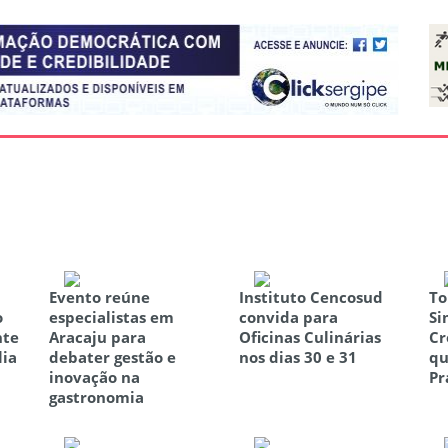
Evento reúne
Instituto Cencosud
To
o
especialistas em
convida para
Si
nte
Aracaju para
Oficinas Culinárias
Cr
lia
debater gestão e
nos dias 30 e 31
qu
inovação na
Pr
gastronomia