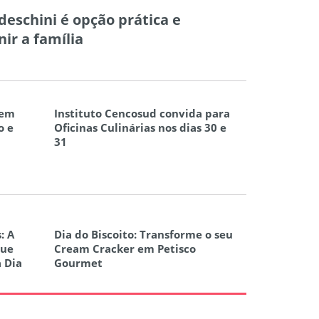
eschini é opção prática e
ir a família
 em
Instituto Cencosud convida para
o e
Oficinas Culinárias nos dias 30 e
31
: A
Dia do Biscoito: Transforme o seu
que
Cream Cracker em Petisco
a Dia
Gourmet