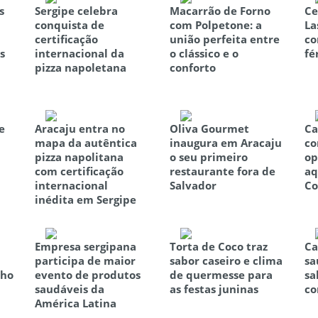
s
Sergipe celebra
Macarrão de Forno
Ce
conquista de
com Polpetone: a
La
certificação
união perfeita entre
co
s
internacional da
o clássico e o
fé
pizza napoletana
conforto
e
Aracaju entra no
Oliva Gourmet
Ca
mapa da autêntica
inaugura em Aracaju
co
pizza napolitana
o seu primeiro
op
com certificação
restaurante fora de
aq
internacional
Salvador
Co
inédita em Sergipe
Empresa sergipana
Torta de Coco traz
Ca
participa de maior
sabor caseiro e clima
sa
nho
evento de produtos
de quermesse para
sa
saudáveis da
as festas juninas
co
América Latina