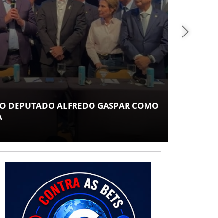
COT
MUSE
 O DEPUTADO ALFREDO GASPAR COMO
ESPE
A
POV