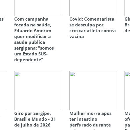
es
Com campanha
Covid: Comentarista
Gi
focada na saúde,
se desculpa por
Br
Eduardo Amorim
criticar atleta contra
de
quer modificar a
vacina
saúde pública
sergipana: "somos
um Estado SUS-
dependente”
Giro por Sergipe,
Mulher morre após
Mu
1
Brasil e Mundo - 31
ter intestino
of
de julho de 2026
perfurado durante
pa