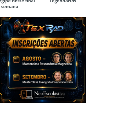
rgipe neste final
Legendários
 semana