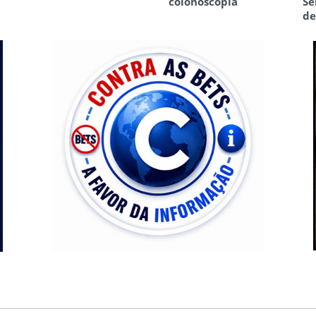
colonoscopia
Se
de