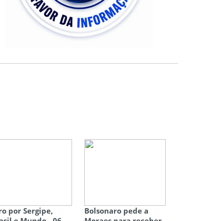
ro por Sergipe,
Bolsonaro pede a
asil e Mundo - 06
Moraes para receber