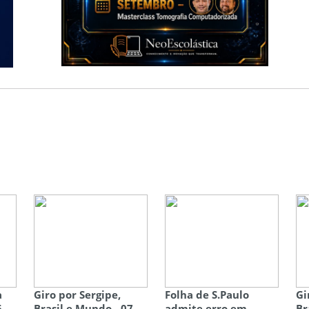
a
Giro por Sergipe,
Folha de S.Paulo
Gi
6
Brasil e Mundo - 07
admite erro em
Br