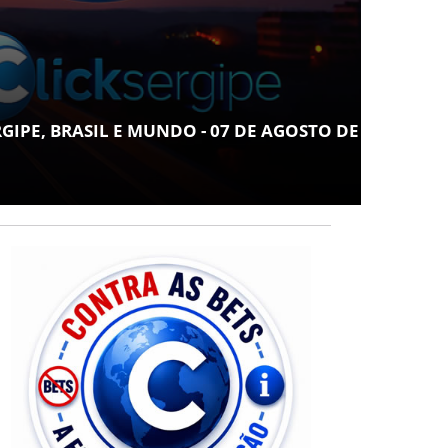
COT
ARAC
 BRASIL E MUNDO - 07 DE AGOSTO DE
LUGA
NOR