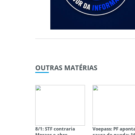
OUTRAS
MATÉRIAS
8/1: STF contraria
Voepass: PF apont
Moraes e abre
causa de queda; 1