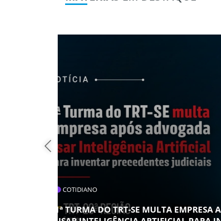
PAÍS
DVOGADA
R
TCU ENTREGA AO TSE LISTA DE R