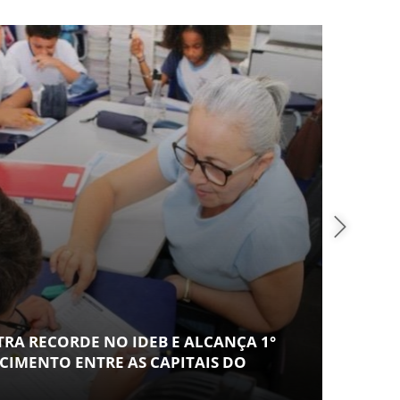
COT
 RECORDE NO IDEB E ALCANÇA 1°
1ª T
ENTO ENTRE AS CAPITAIS DO
USAR
PREC