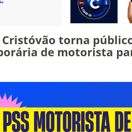
ão
 Cristóvão torna públic
orária de motorista pa