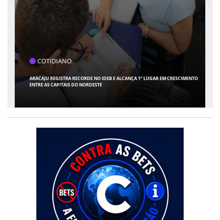
NO
PAÍS
RA RECORDE NO IDEB E ALCANÇA 1° LUGAR EM CRESCIMENTO
TCU ENTREGA AO TSE 
AIS DO NORDESTE
IRREGULARES