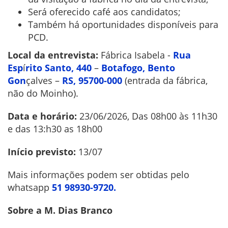
Será oferecido café aos candidatos;
Também há oportunidades disponíveis para
PCD.
Local da entrevista:
Fábrica Isabela -
Rua
Esp
í
rito Santo, 440
–
Botafogo, Bento
Gon
çalves –
RS, 95700-000
(entrada da fábrica,
não do Moinho).
Data e horário:
23/06/2026, Das 08h00 às 11h30
e das 13:h30 as 18h00
Início previsto:
13/07
Mais informações podem ser obtidas pelo
whatsapp
51 98930-9720.
Sobre a M. Dias Branco