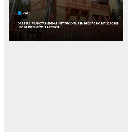
POLÍTICA
FLÁVIO CONFIRMA 47 APOIOS AO SENADO; VEJA QUAIS SÃO OS NOMES