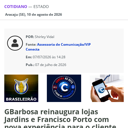
COTIDIANO
—
ESTADO
Aracaju (SE), 10 de agosto de 2026
POR:
Shirley Vidal
Fonte:
Assessoria de Comunicação/VIP
Conecta
Em:
07/07/2026 às 14:28
Pub.:
07 de julho de 2026
GBarbosa reinaugura lojas
Jardins e Francisco Porto com
nova experiência para o cliente