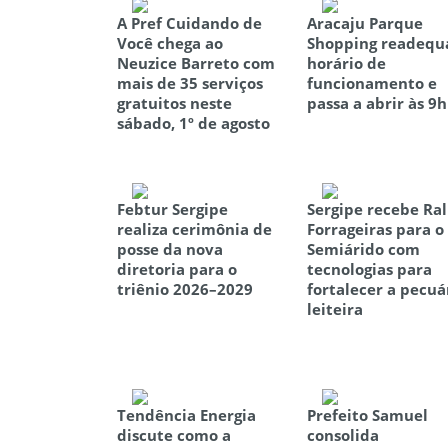
A Pref Cuidando de
Aracaju Parque
Você chega ao
Shopping readequ
Neuzice Barreto com
horário de
mais de 35 serviços
funcionamento e
gratuitos neste
passa a abrir às 9h
sábado, 1º de agosto
Febtur Sergipe
Sergipe recebe Ral
realiza cerimônia de
Forrageiras para o
posse da nova
Semiárido com
diretoria para o
tecnologias para
triênio 2026–2029
fortalecer a pecuá
leiteira
Tendência Energia
Prefeito Samuel
discute como a
consolida