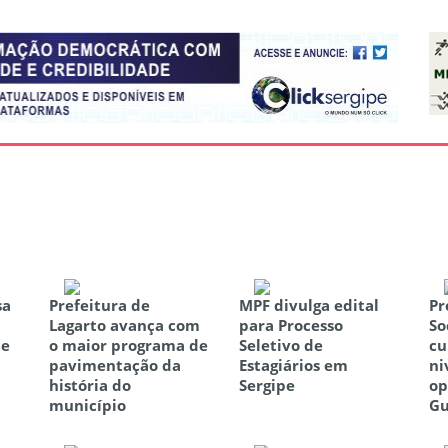
sa
Prefeitura de
MPF divulga edital
Pr
Lagarto avança com
para Processo
So
de
o maior programa de
Seletivo de
cu
pavimentação da
Estagiários em
ni
história do
Sergipe
op
município
Gu