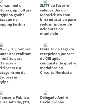
elhas, mel e
SMTT de Socorro
stórias: apicultura
celebra Dia do
rgipana ganha
Motociclista com
staque no
blitz educativa para
opping Jardins
reduzir índices de
acidentes no
município
C-SE, TCE, Sebrae
Prefeito de Lagarto
parceiros realizam
recepciona judocas
minário para
do CIE após
rtalecer a
conquista de quatro
ciclagem e o
medalhas no
otagonismo de
Circuito Nordeste
tadores em
rgipe
fensoria Pública
Delegado André
aliza sábado, (1º),
David propõe