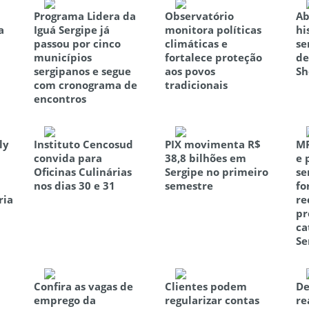
Programa Lidera da
Observatório
Ab
a
Iguá Sergipe já
monitora políticas
hi
passou por cinco
climáticas e
se
municípios
fortalece proteção
de
sergipanos e segue
aos povos
Sh
com cronograma de
tradicionais
encontros
ly
Instituto Cencosud
PIX movimenta R$
MP
convida para
38,8 bilhões em
e 
Oficinas Culinárias
Sergipe no primeiro
se
nos dias 30 e 31
semestre
fo
ria
re
pr
ca
Se
Confira as vagas de
Clientes podem
De
emprego da
regularizar contas
re