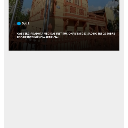
POLÍTICA
FLÁVIO CONFIRMA 47 APOIOS AO SENADO; VEJA QUAIS SÃO OS NOMES