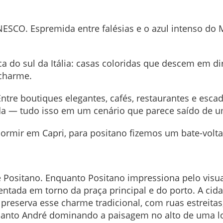
CO. Espremida entre falésias e o azul intenso do Ma
ica do sul da Itália: casas coloridas que descem em d
 charme.
tre boutiques elegantes, cafés, restaurantes e escada
da — tudo isso em um cenário que parece saído de u
rmir em Capri, para positano fizemos um bate-volta
 Positano. Enquanto Positano impressiona pelo visua
entada em torno da praça principal e do porto. A ci
 preserva esse charme tradicional, com ruas estreitas,
 Santo André dominando a paisagem no alto de uma lo