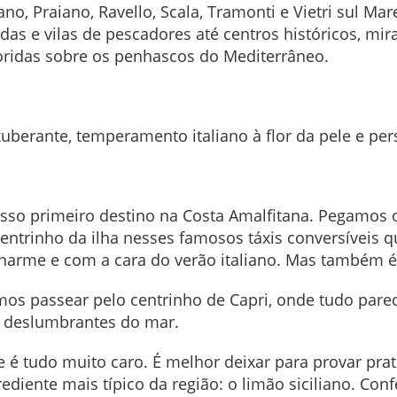
tano, Praiano, Ravello, Scala, Tramonti e Vietri sul Ma
das e vilas de pescadores até centros históricos, mir
loridas sobre os penhascos do Mediterrâneo.
berante, temperamento italiano à flor da pele e per
sso primeiro destino na Costa Amalfitana. Pegamos o
ntrinho da ilha nesses famosos táxis conversíveis qu
harme e com a cara do verão italiano. Mas também é 
mos passear pelo centrinho de Capri, onde tudo parec
as deslumbrantes do mar.
e é tudo muito caro. É melhor deixar para provar pr
rediente mais típico da região: o limão siciliano. Co