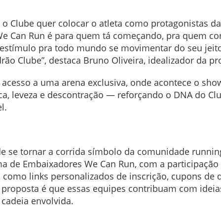
, o Clube quer colocar o atleta como protagonistas da
“A We Can Run é para quem tá começando, pra quem cor
estímulo pra todo mundo se movimentar do seu jeito
ão Clube”, destaca Bruno Oliveira, idealizador da pr
rão acesso a uma arena exclusiva, onde acontece o sh
ica, leveza e descontração — reforçando o DNA do Cl
l.
 se tornar a corrida símbolo da comunidade running
a de Embaixadores We Can Run, com a participação a
, como links personalizados de inscrição, cupons de 
A proposta é que essas equipes contribuam com ideia
 cadeia envolvida.