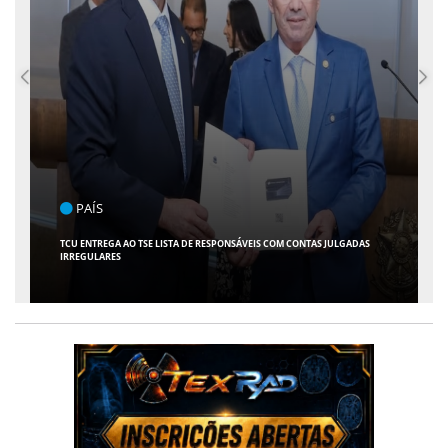
PAÍS
ENT
U ENTREGA AO TSE LISTA DE RESPONSÁVEIS COM CONTAS JULGADAS
ARACAJU 
REGULARES
AVENTURA