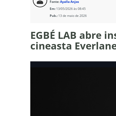
Fonte:
Ayalla Anjos
Em:
13/05/2026 às 08:45
Pub.:
13 de maio de 2026
EGBÉ LAB abre in
cineasta Everlan