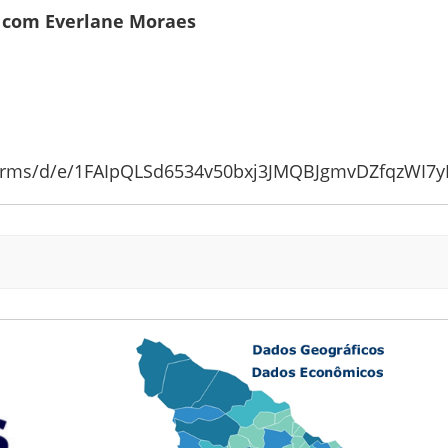
, com Everlane Moraes
forms/d/e/1FAIpQLSd6534v50bxj3JMQBJgmvDZfqzWI7