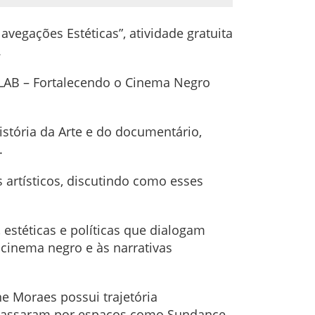
vegações Estéticas”, atividade gratuita
.
É LAB – Fortalecendo o Cinema Negro
stória da Arte e do documentário,
l.
 artísticos, discutindo como esses
, estéticas e políticas que dialogam
 cinema negro e às narrativas
ne Moraes possui trajetória
s passaram por espaços como Sundance,