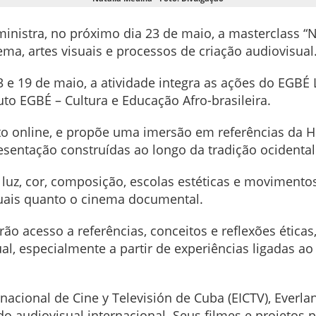
inistra, no próximo dia 23 de maio, a masterclass “Na
ma, artes visuais e processos de criação audiovisual
3 e 19 de maio, a atividade integra as ações do EGB
tuto EGBÉ – Cultura e Educação Afro-brasileira.
to online, e propõe uma imersão em referências da Hi
esentação construídas ao longo da tradição ocidenta
uz, cor, composição, escolas estéticas e movimentos
suais quanto o cinema documental.
rão acesso a referências, conceitos e reflexões éticas
l, especialmente a partir de experiências ligadas ao
acional de Cine y Televisión de Cuba (EICTV), Everla
do audiovisual internacional. Seus filmes e projeto