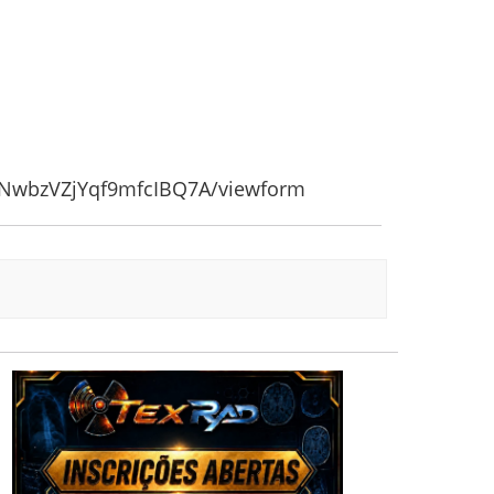
yNwbzVZjYqf9mfcIBQ7A/viewform