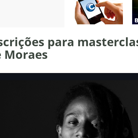
scrições para mastercla
e Moraes