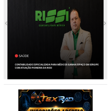
SAÚDE
P
CONTABILIDADE ESPECIALIZADA PARA MÉDICOS GANHA ESPAÇO EM SERGIPE
FLÁV
COM ATUAÇÃO PIONEIRA DA RISSI
CHA