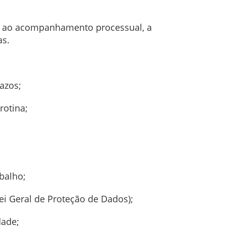
es ao acompanhamento processual, a
as.
azos;
rotina;
abalho;
i Geral de Proteção de Dados);
dade;