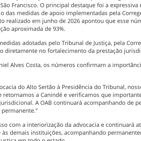
ão Francisco. O principal destaque foi a expressiva
cio das medidas de apoio implementadas pela Correg
to realizado em junho de 2026 apontou que esse núm
ição aproximada de 93%.
idas adotadas pelo Tribunal de Justiça, pela Correg
do diretamente no fortalecimento da prestação jurisdi
niel Alves Costa, os números confirmam a importância
cia do Alto Sertão à Presidência do Tribunal, nosso 
e retornamos a Canindé e verificamos que important
jurisdicional. A OAB continuará acompanhando de pe
 permanente.”
o com a interiorização da advocacia e continuará at
o e às demais instituições, acompanhando permanent
Justiça em todo o estado.