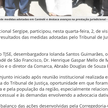
e medidas adotadas em Canindé e destaca avanços na prestação jurisdicional - 
nal Sergipe, participou, nesta quarta-feira, 2, de vi
esultados das medidas adotadas pelo Tribunal de Jus
o TJSE, desembargadora Iolanda Santos Guimarães, o
indé de São Francisco, Dr. Henrique Gaspar Mello de 
io e o diretor da Comarca, Abraão Douglas de Souza F
njunto iniciado após reunião institucional realizada 
ia do Tribunal de Justiça, oportunidade em que foram
a e pela população da região, especialmente relacio
rocessual e às demandas envolvendo a advocacia dativ
 balanço das ações desenvolvidas pela Corregedoria-G