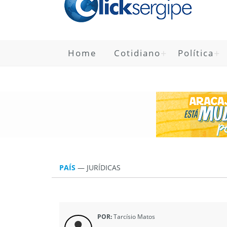
Home
Cotidiano
Política
PAÍS
—
JURÍ­DICAS
POR:
Tarcísio Matos