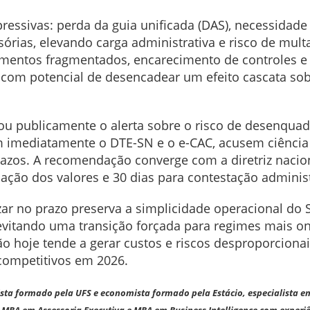
ressivas: perda da guia unificada (DAS), necessidade
ias, elevando carga administrativa e risco de multa
cimentos fragmentados, encarecimento de controles e
 com potencial de desencadear um efeito cascata so
çou publicamente o alerta sobre o risco de desenquad
 imediatamente o DTE-SN e o e-CAC, acusem ciência
azos. A recomendação converge com a diretriz naciona
ão dos valores e 30 dias para contestação administ
rizar no prazo preserva a simplicidade operacional do
, evitando uma transição forçada para regimes mais 
ção hoje tende a gerar custos e riscos desproporcio
competitivos em 2026.
ista formado pela UFS e economista formado pela Estácio, especialista e
MBA em Assessoria Executiva e MBA em Business Intelligence com experi