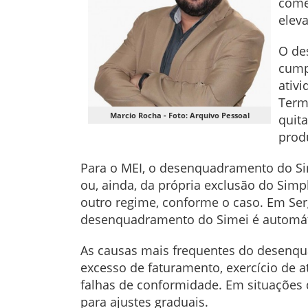
comé
elev
O de
cumpr
ativ
Term
Marcio Rocha - Foto: Arquivo Pessoal
quit
produ
Para o MEI, o desenquadramento do Sim
ou, ainda, da própria exclusão do Sim
outro regime, conforme o caso. Em Serg
desenquadramento do Simei é automát
As causas mais frequentes do desenqu
excesso de faturamento, exercício de a
falhas de conformidade. Em situações 
para ajustes graduais.