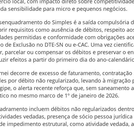
rcio local, com impacto direto sobre competitivida
ada sensibilidade para micro e pequenos negócios.
senquadramento do Simples é a saída compulsória 
ir requisitos como ausência de débitos, respeito aos 
idades permitidas e conformidade com obrigações ace
o de Exclusão no DTE-SN ou e-CAC. Uma vez cientifica
ar, parcelar ou compensar os débitos e preservar o 
zir efeitos a partir do primeiro dia do ano-calendári
ei decorre de excesso de faturamento, contratação 
ples por débito não regularizado, levando à migraçã
ipe, o alerta recente reforça que, sem saneamento a
ico no mesmo marco de 1º de janeiro de 2026.
adramento incluem débitos não regularizados dentro
tividades vedadas, presença de sócio pessoa jurídica
de impedimento estrutural, como atividade vedada, a