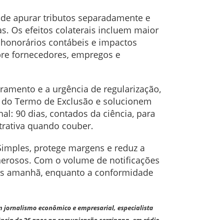
 de apurar tributos separadamente e
s. Os efeitos colaterais incluem maior
 honorários contábeis e impactos
bre fornecedores, empregos e
ramento e a urgência de regularização,
 do Termo de Exclusão e solucionem
l: 90 dias, contados da ciência, para
rativa quando couber.
 Simples, protege margens e reduz a
onerosos. Com o volume de notificações
nais amanhã, enquanto a conformidade
m jornalismo econômico e empresarial, especialista
ência de 26 anos na comunicação sergipana, em rádio,