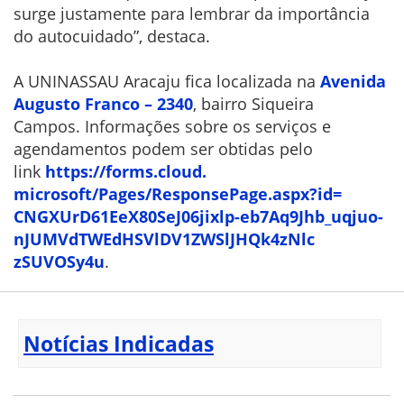
surge justamente para lembrar da importância
do autocuidado”, destaca.
A UNINASSAU Aracaju fica localizada na
Avenida
Augusto Franco – 2340
, bairro Siqueira
Campos. Informações sobre os serviços e
agendamentos podem ser obtidas pelo
link
https://forms.cloud.
microsoft/Pages/ResponsePage.
aspx?id=
CNGXUrD61EeX80SeJ06jixlp-
eb7Aq9Jhb_uqjuo-
nJUMVdTWEdHSVlDV1ZWSlJHQk4zNlc
zSUVOSy4u
.
Notícias Indicadas