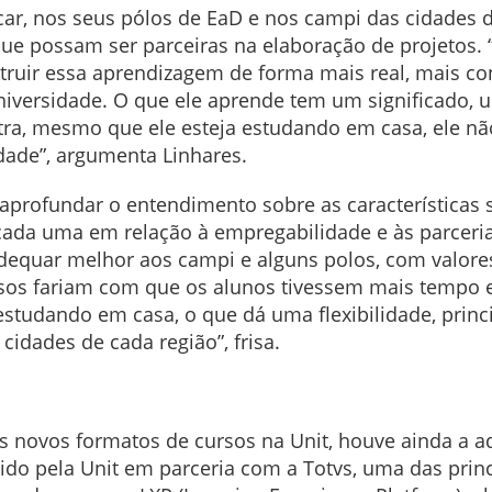
scar, nos seus pólos de EaD e nos campi das cidades do
 que possam ser parceiras na elaboração de projetos.
truir essa aprendizagem de forma mais real, mais c
niversidade. O que ele aprende tem um significado, um
a, mesmo que ele esteja estudando em casa, ele não
idade”, argumenta Linhares.
aprofundar o entendimento sobre as características 
da uma em relação à empregabilidade e às parcerias
dequar melhor aos campi e alguns polos, com valore
sos fariam com que os alunos tivessem mais tempo e
tudando em casa, o que dá uma flexibilidade, princ
cidades de cada região”, frisa.
s novos formatos de cursos na Unit, houve ainda a 
cido pela Unit em parceria com a Totvs, uma das prin