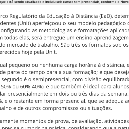
que está sendo atualizado e incluiu seis cursos semipresenciais, conforme o Nov
co Regulatório da Educação à Distância (EaD), dete
radentes (Unit) aperfeiçoou o seu modelo pedagógi
 configurando as metodologias e formatações aplica
Em todas elas, será entregue um ensino-aprendizage
do mercado de trabalho. São três os formatos sob os 
recidos hoje pela Unit.
tual pequeno ou nenhuma carga horária à distância,
e parte do tempo para a sua formação; e que deseja v
 segundo é o semipresencial, com divisão equilibrad
0%-50% ou 60%-40%), e que também é ideal para alun
r presencialmente em dois ou três dias da semana. 
%, e o restante em forma presencial, que se adequa 
abalho e de outros compromissos ou situações.
amente momentos de prova, de avaliação, atividades 
 precisa cumprir na prática, considerando que a natu