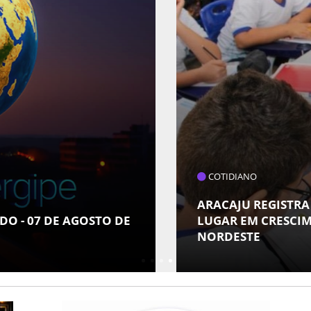
COTIDIANO
DEB E ALCANÇA 1°
1ª TURMA DO TRT
S CAPITAIS DO
USAR INTELIGÊNCI
PRECEDENTES JUDI