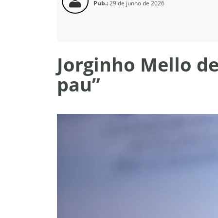
Pub.:
29 de junho de 2026
Jorginho Mello d
pau”