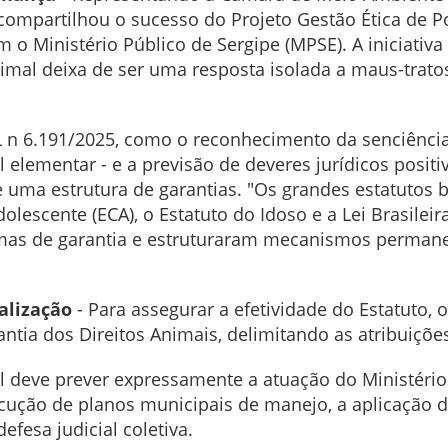
compartilhou o sucesso do Projeto Gestão Ética de P
 o Ministério Público de Sergipe (MPSE). A iniciati
mal deixa de ser uma resposta isolada a maus-tratos
 n 6.191/2025, como o reconhecimento da senciência 
elementar - e a previsão de deveres jurídicos positi
de uma estrutura de garantias. "Os grandes estatutos
dolescente (ECA), o Estatuto do Idoso e a Lei Brasilei
emas de garantia e estruturaram mecanismos permanen
calização
- Para assegurar a efetividade do Estatuto, 
ntia dos Direitos Animais, delimitando as atribuições
l deve prever expressamente a atuação do Ministério
execução de planos municipais de manejo, a aplicação 
fesa judicial coletiva.