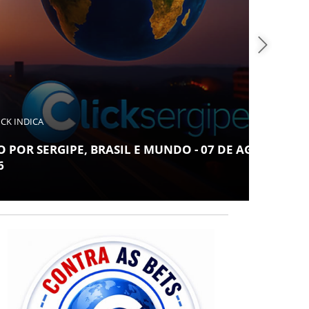
COT
ARAC
 BRASIL E MUNDO - 07 DE AGOSTO DE
LUGA
NOR