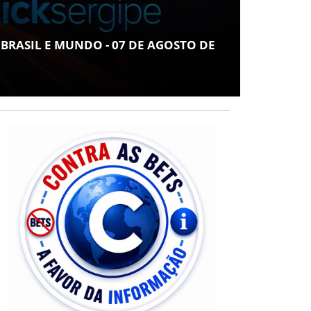
COT
ARAC
 BRASIL E MUNDO - 07 DE AGOSTO DE
LUGA
NOR