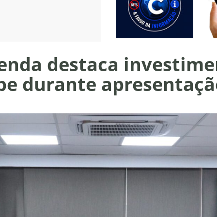
zenda destaca investime
pe durante apresentaçã