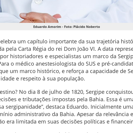
Eduardo Amorim - Foto: Plácido Noberto
 celebra um capítulo importante da sua trajetória hist
da pela Carta Régia do rei Dom João VI. A data repres
por historiadores e especialistas um marco da Sergi
. Para o médico anestesiologista do SUS e pré-candi
que um marco histórico, e reforça a capacidade de S
idade e respeito à sua população.
tino? No dia 8 de julho de 1820, Sergipe conquistou 
isões e tributações impostas pela Bahia. Essa é uma
ssa sergipanidade”, destaca Eduardo. Inicialmente um
ínio administrativo da Bahia. Apesar da relevânci
o era limitada em suas decisões políticas e financeir