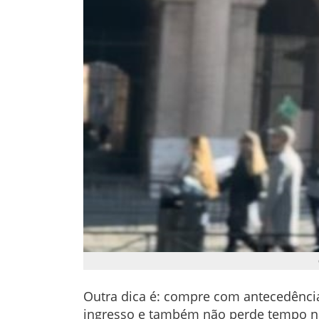
Outra dica é: compre com antecedência 
ingresso e também não perde tempo na