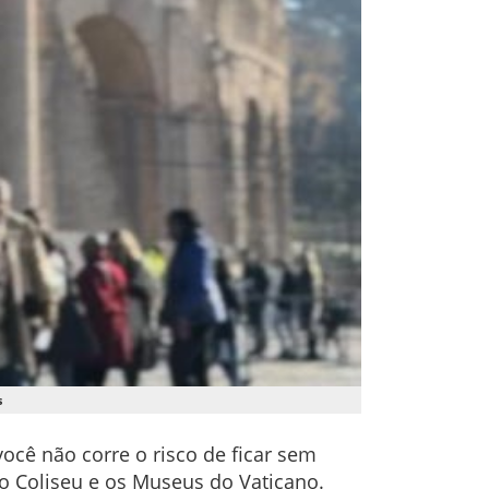
s
ocê não corre o risco de ficar sem
 Coliseu e os Museus do Vaticano.