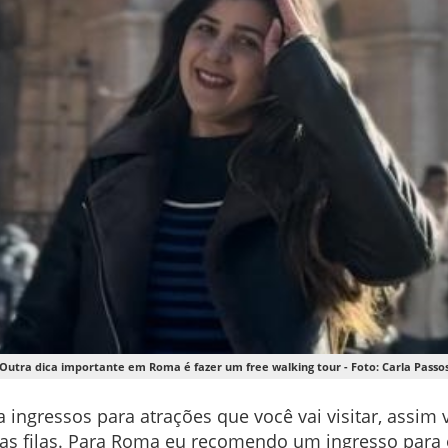
Outra dica importante em Roma é fazer um free walking tour - Foto: Carla Passo
ingressos para atrações que você vai visitar, assim v
s filas. Para Roma eu recomendo um ingresso para o