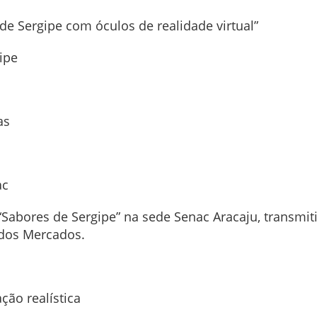
de Sergipe com óculos de realidade virtual”
gipe
as
ac
abores de Sergipe” na sede Senac Aracaju, transmit
 dos Mercados.
ão realística