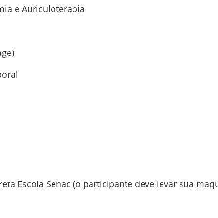
mia e Auriculoterapia
age)
boral
eta Escola Senac (o participante deve levar sua maq