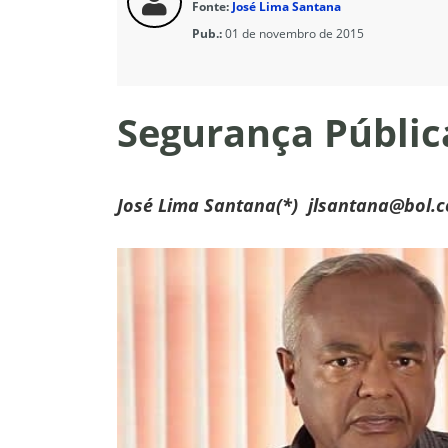
Fonte:
José Lima Santana
Pub.:
01 de novembro de 2015
Segurança Pública
José Lima Santana(*) jlsantana@bol.