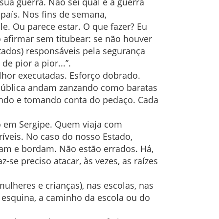
ua guerra. Não sei qual é a guerra
país. Nos fins de semana,
e. Ou parece estar. O que fazer? Eu
 afirmar sem titubear: se não houver
stados) responsáveis pela segurança
de pior a pior...”.
hor executadas. Esforço dobrado.
a pública andam zanzando como baratas
itando e tomando conta do pedaço. Cada
só em Sergipe. Quem viaja com
ríveis. No caso do nosso Estado,
tam e bordam. Não estão errados. Há,
-se preciso atacar, às vezes, as raízes
ulheres e crianças), nas escolas, nas
a esquina, a caminho da escola ou do