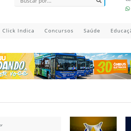
Click Indica
Concursos
Saúde
Educaç
br