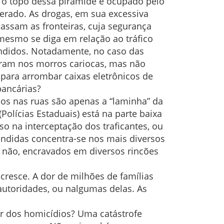
, o topo dessa pirâmide é ocupado pelo
erado. As drogas, em sua excessiva
passam as fronteiras, cuja segurança
 mesmo se diga em relação ao tráfico
ndidos. Notadamente, no caso das
eram nos morros cariocas, mas não
 para arrombar caixas eletrônicos de
 bancárias?
os nas ruas são apenas a “laminha” da
(Polícias Estaduais) está na parte baixa
o na interceptação dos traficantes, ou
endidas concentra-se nos mais diversos
ou não, encravados em diversos rincões
 cresce. A dor de milhões de famílias
utoridades, ou nalgumas delas. As
r dos homicídios? Uma catástrofe