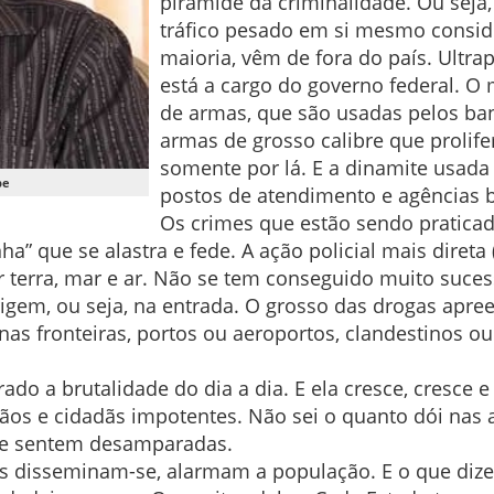
pirâmide da criminalidade. Ou seja
tráfico pesado em si mesmo consid
maioria, vêm de fora do país. Ultra
está a cargo do governo federal. O
de armas, que são usadas pelos ba
armas de grosso calibre que prolif
somente por lá. E a dinamite usada
pe
postos de atendimento e agências
Os crimes que estão sendo praticad
a” que se alastra e fede. A ação policial mais direta 
 terra, mar e ar. Não se tem conseguido muito sucess
rigem, ou seja, na entrada. O grosso das drogas apre
o nas fronteiras, portos ou aeroportos, clandestinos 
do a brutalidade do dia a dia. E ela cresce, cresce e
s e cidadãs impotentes. Não sei o quanto dói nas a
e se sentem desamparadas.
s disseminam-se, alarmam a população. E o que dize