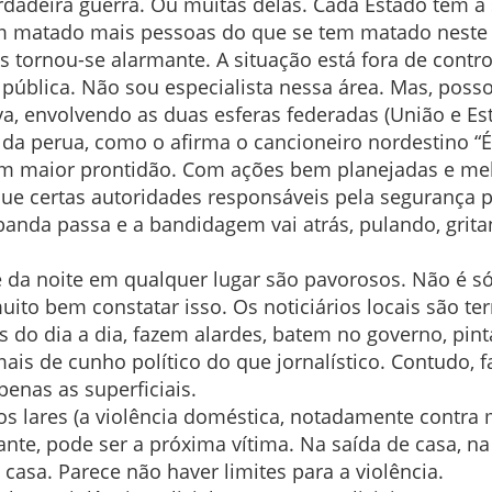
dadeira guerra. Ou muitas delas. Cada Estado tem a s
em matado mais pessoas do que se tem matado neste 
tornou-se alarmante. A situação está fora de control
pública. Não sou especialista nessa área. Mas, posso
va, envolvendo as duas esferas federadas (União e E
 da perua, como o afirma o cancioneiro nordestino “É 
 maior prontidão. Com ações bem planejadas e mel
, que certas autoridades responsáveis pela seguranç
a banda passa e a bandidagem vai atrás, pulando, gr
e da noite em qualquer lugar são pavorosos. Não é 
ito bem constatar isso. Os noticiários locais são ter
s do dia a dia, fazem alardes, batem no governo, pin
s de cunho político do que jornalístico. Contudo, faz
apenas as superficiais.
os lares (a violência doméstica, notadamente contra m
ante, pode ser a próxima vítima. Na saída de casa, n
 casa. Parece não haver limites para a violência.