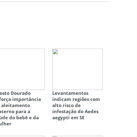
osto Dourado
Levantamentos
força importância
indicam regiões com
 aleitamento
alto risco de
terno para a
infestação do Aedes
úde do bebê e da
aegypti em SE
lher