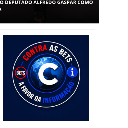
 O DEPUTADO ALFREDO GASPAR COMO
ESPE
A
POV