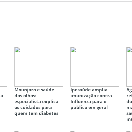
Mounjaro e saúde
Ipesaúde amplia
Ag
ta
dos olhos:
imunização contra
re
especialista explica
Influenza para o
do
os cuidados para
público em geral
ma
quem tem diabetes
sa
mu