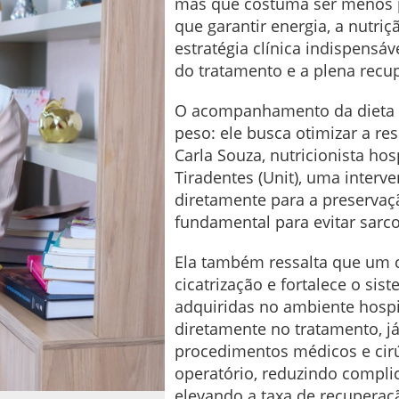
mas que costuma ser menos p
que garantir energia, a nutri
estratégia clínica indispensáv
do tratamento e a plena recu
O acompanhamento da dieta v
peso: ele busca otimizar a r
Carla Souza, nutricionista ho
Tiradentes (Unit), uma interv
diretamente para a preserva
fundamental para evitar sarco
Ela também ressalta que um 
cicatrização e fortalece o si
adquiridas no ambiente hospit
diretamente no tratamento, j
procedimentos médicos e cirú
operatório, reduzindo compli
elevando a taxa de recuperaçã