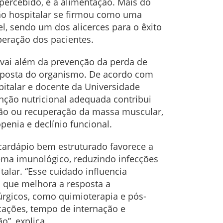
ercebido, é a alimentação. Mais do
ção hospitalar se firmou como uma
el, sendo um dos alicerces para o êxito
peração dos pacientes.
ai além da prevenção da perda de
esposta do organismo. De acordo com
spitalar e docente da Universidade
enção nutricional adequada contribui
ção ou recuperação da massa muscular,
penia e declínio funcional.
cardápio bem estruturado favorece a
stema imunológico, reduzindo infecções
alar. “Esse cuidado influencia
á que melhora a resposta a
rgicos, como quimioterapia e pós-
cações, tempo de internação e
o”, explica.