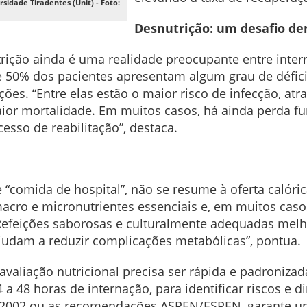
rsidade Tiradentes (Unit) - Foto:
Desnutrição: um desafio den
trição ainda é uma realidade preocupante entre inter
 50% dos pacientes apresentam algum grau de déficit
ções. “Entre elas estão o maior risco de infecção, a
aior mortalidade. Em muitos casos, há ainda perda f
cesso de reabilitação”, destaca.
“comida de hospital”, não se resume à oferta calórica
acro e micronutrientes essenciais e, em muitos casos
“Refeições saborosas e culturalmente adequadas melh
judam a reduzir complicações metabólicas”, pontua.
 avaliação nutricional precisa ser rápida e padronizad
a 48 horas de internação, para identificar riscos e d
2002 ou as recomendações ASPEN/ESPEN, garante uni