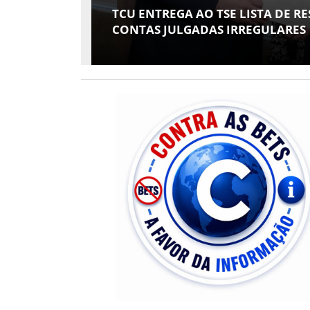
COM
ARACAJU RECEBE ESPETÁCULO INF
AMIGOS" COM AVENTURA AO VIV