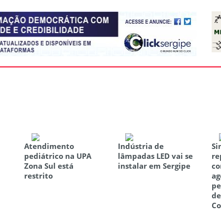
Atendimento
Indústria de
Si
pediátrico na UPA
lâmpadas LED vai se
re
m
Zona Sul está
instalar em Sergipe
co
restrito
ag
pe
de
C