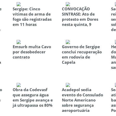
e
Sergipe: Cinco
CONVOCAÇÃO
Sa
vítimas de arma de
SINTRASE: Ato de
re
fogo são registradas
protesto em Dores
se
em 11 horas
nesta quinta, 9
so
a
de
Emsurb multa Cavo
Governo de Sergipe
He
por desobedecer
conclui recuperação
do
contrato
em rodovia de
Ma
a
Capela
an
sa
o
Obra da Codevasf
Acadepol sedia
Se
que assegura água
evento do Consulado
at
s
em Sergipe avança e
Norte Americano
ba
já ultrapassa os 80%
sobre segurança
as
aeroportuária
Po