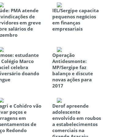
úde: PMA atende
IEL/Sergipe capacita
ivindicações de
pequenos negócios
rvidores em greve
em finanças
bre salários de
empresariais
zembro
mose: estudante
Operação
 Colégio Marco
Antidesmonte:
ciel celebra
MP/Sergipe faz
iversário doando
balanço e discute
ngue
novas ações para
2017
agri e Cohidro vão
Derof apreende
ivar poços e
adolescente
rragens em
envolvido em roubos
sentamentos de
a estabelecimentos
ço Redondo
comerciais na
Grande Aracaju