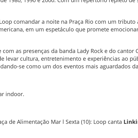
 de 1980, 1990 e 2000. Com um repertório repleto de
a Loop comandar a noite na Praça Rio com um tributo 
mericana, em um espetáculo que promete emocionar o
com as presenças da banda Lady Rock e do cantor Ga
e levar cultura, entretenimento e experiências ao pú
idando-se como um dos eventos mais aguardados da
r indoor.
ça de Alimentação Mar l Sexta (10): Loop canta
Linki