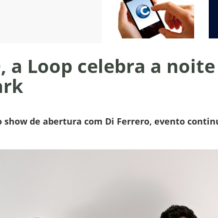
0, a Loop celebra a noit
ark
o show de abertura com Di Ferrero, evento conti