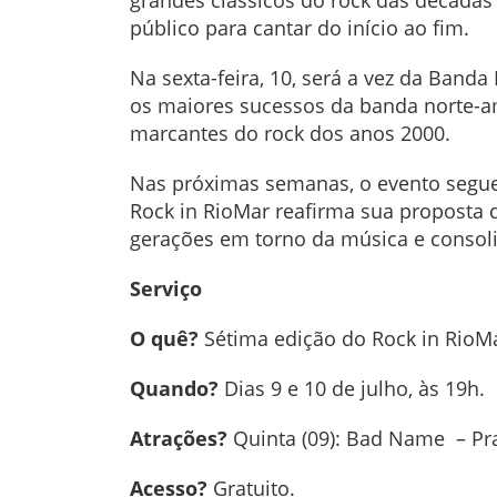
grandes clássicos do rock das décadas
público para cantar do início ao fim.
Na sexta-feira, 10, será a vez da Band
os maiores sucessos da banda norte-a
marcantes do rock dos anos 2000.
Nas próximas semanas, o evento segue 
Rock in RioMar reafirma sua proposta d
gerações em torno da música e consol
Serviço
O quê?
Sétima edição do Rock in RioMa
Quando?
Dias 9 e 10 de julho, às 19h.
Atrações?
Quinta (09): Bad Name – Pra
Acesso?
Gratuito.