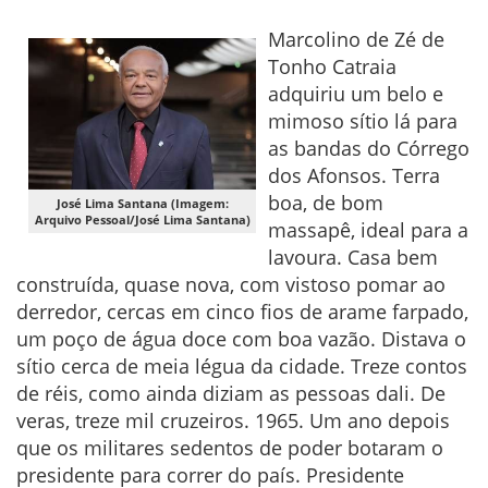
Marcolino de Zé de
Tonho Catraia
adquiriu um belo e
mimoso sítio lá para
as bandas do Córrego
dos Afonsos. Terra
boa, de bom
José Lima Santana (Imagem:
Arquivo Pessoal/José Lima Santana)
massapê, ideal para a
lavoura. Casa bem
construída, quase nova, com vistoso pomar ao
derredor, cercas em cinco fios de arame farpado,
um poço de água doce com boa vazão. Distava o
sítio cerca de meia légua da cidade. Treze contos
de réis, como ainda diziam as pessoas dali. De
veras, treze mil cruzeiros. 1965. Um ano depois
que os militares sedentos de poder botaram o
presidente para correr do país. Presidente