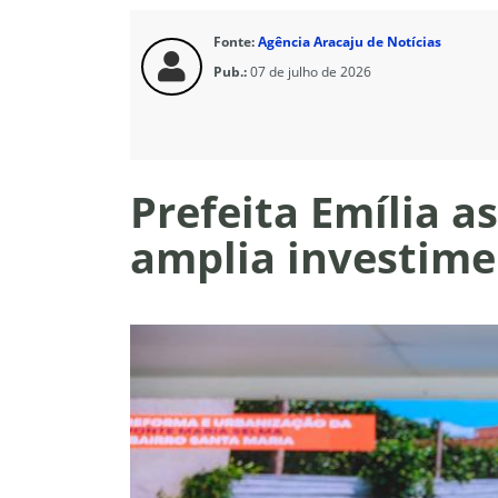
Fonte:
Agência Aracaju de Notícias
Pub.:
07 de julho de 2026
Prefeita Emília a
amplia investime