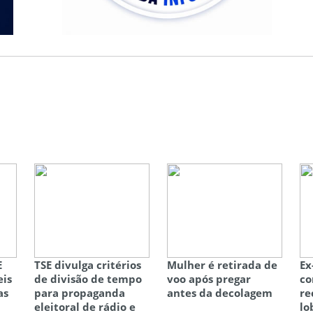
E
TSE divulga critérios
Mulher é retirada de
Ex
eis
de divisão de tempo
voo após pregar
co
as
para propaganda
antes da decolagem
re
eleitoral de rádio e
lo