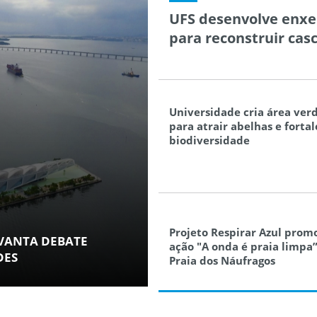
UFS desenvolve enxer
para reconstruir casc
Universidade cria área ver
para atrair abelhas e forta
biodiversidade
Projeto Respirar Azul prom
VANTA DEBATE
ação "A onda é praia limpa
DES
Praia dos Náufragos