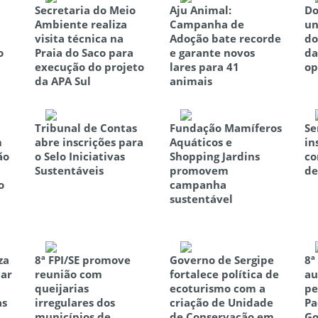
Secretaria do Meio
Aju Animal:
Do
Ambiente realiza
Campanha de
un
visita técnica na
Adoção bate recorde
do
o
Praia do Saco para
e garante novos
da
execução do projeto
lares para 41
op
da APA Sul
animais
Tribunal de Contas
Fundação Mamíferos
Se
m
abre inscrições para
Aquáticos e
in
ão
o Selo Iniciativas
Shopping Jardins
co
Sustentáveis
promovem
de
o
campanha
sustentável
za
8ª FPI/SE promove
Governo de Sergipe
8ª
tar
reunião com
fortalece política de
au
queijarias
ecoturismo com a
pe
as
irregulares dos
criação de Unidade
Pa
municípios de
de Conservação em
Go