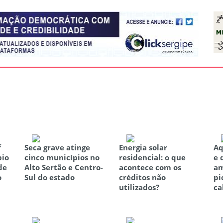
f
Seca grave atinge
Energia solar
Aq
pio
cinco municípios no
residencial: o que
e 
de
Alto Sertão e Centro-
acontece com os
am
o
Sul do estado
créditos não
pi
utilizados?
ca