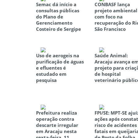
Semac dá início a
CONBASF lança
consultas públicas
projeto ambiental
do Plano de
com foco na
Gerenciamento
recuperação do Ri
Costeiro de Sergipe
São Francisco
Uso de aerogeis na
Saúde Animal:
purificação de águas
Aracaju avança e
e efluentes é
projeto para criaç
estudado em
de hospital
pesquisa
veterinário públic
Prefeitura realiza
FPI/SE: MPT-SE ajuí
operação contra
ações após consta
descarte irregular
risco de acidentes
em Aracaju nesta
fatais em queijari
sexta-feira, 11
de Porto da Folha