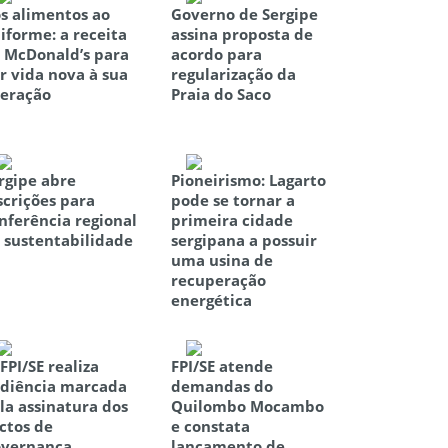
s alimentos ao
Governo de Sergipe
iforme: a receita
assina proposta de
 McDonald’s para
acordo para
r vida nova à sua
regularização da
eração
Praia do Saco
rgipe abre
Pioneirismo: Lagarto
scrições para
pode se tornar a
nferência regional
primeira cidade
 sustentabilidade
sergipana a possuir
uma usina de
recuperação
energética
 FPI/SE realiza
FPI/SE atende
diência marcada
demandas do
la assinatura dos
Quilombo Mocambo
ctos de
e constata
vernança
lançamento de