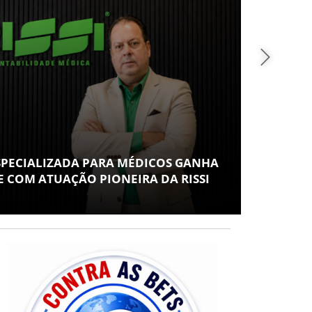
POLÍTICA
IZADA PARA MÉDICOS GANHA
FLÁVIO CON
UAÇÃO PIONEIRA DA RISSI
VICE EM SUA