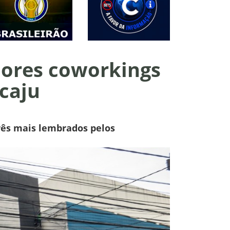
hores coworkings
caju
rês mais lembrados pelos